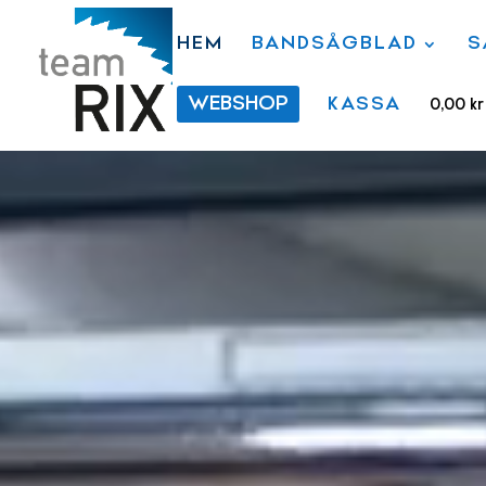
HEM
BANDSÅGBLAD
S
WEBSHOP
KASSA
0,00
kr
Videospelare