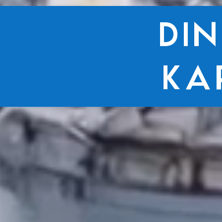
DI
KA