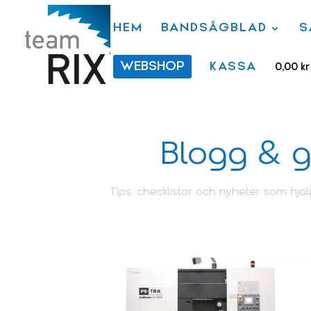
HEM
BANDSÅGBLAD
S
WEBSHOP
KASSA
0,00
kr
Blogg & g
Tips, checklistor och nyheter som hjälp