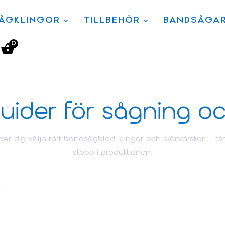
ÅGKLINGOR
TILLBEHÖR
BANDSÅGA
0
uider för sågning o
er dig välja rätt bandsågblad, klingor och skärvätskor – för 
stopp i produktionen.