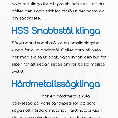
välja rätt klinga för ditt projekt och se till att du
håller den i gott skick för att få ut det bästa av
din sågarbete.
HSS Snabbstål klinga
Sågklingan i snabbstål är en omslipningsbar
klinga för olika ändamål. Gäller bara att veta
när man ska ta ur sågklingan innan den blir för
sliten för att sedan slipas om för bästa möjliga
livstid.
Hårdmetallssågklinga
HM sågklingan
har en hårdmetalls kula
påsvetsad på varje tandspets för att klara
såga i ett hårdare material. Hårdmetallskulan
slipas sen i olika former och tandgrupper för