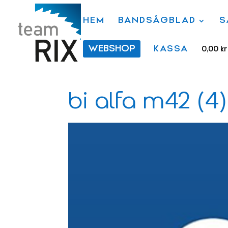
HEM
BANDSÅGBLAD
S
WEBSHOP
KASSA
0,00
kr
bi alfa m42 (4)