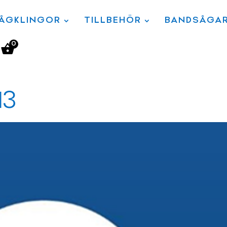
ÅGKLINGOR
TILLBEHÖR
BANDSÅGA
0
13