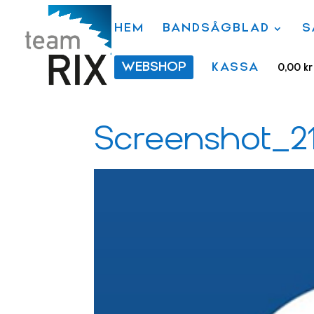
HEM
BANDSÅGBLAD
S
WEBSHOP
KASSA
0,00
kr
Screenshot_2