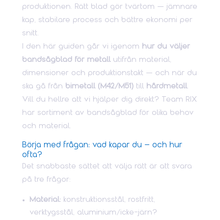
produktionen. Rätt blad gör tvärtom — jämnare
kap, stabilare process och bättre ekonomi per
snitt.
I den här guiden går vi igenom
hur du väljer
bandsågblad för metall
utifrån material,
dimensioner och produktionstakt — och när du
ska gå från
bimetall (M42/M51)
till
hårdmetall
.
Vill du hellre att vi hjälper dig direkt? Team RIX
har sortiment av bandsågblad för olika behov
och material.
Börja med frågan: vad kapar du – och hur
ofta?
Det snabbaste sättet att välja rätt är att svara
på tre frågor:
Material:
konstruktionsstål, rostfritt,
verktygsstål, aluminium/icke-järn?