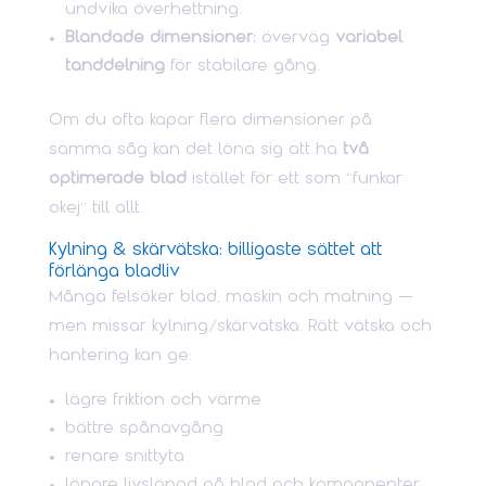
undvika överhettning.
Blandade dimensioner:
överväg
variabel
tanddelning
för stabilare gång.
Om du ofta kapar flera dimensioner på
samma såg kan det löna sig att ha
två
optimerade blad
istället för ett som “funkar
okej” till allt.
Kylning & skärvätska: billigaste sättet att
förlänga bladliv
Många felsöker blad, maskin och matning —
men missar kylning/skärvätska. Rätt vätska och
hantering kan ge:
lägre friktion och värme
bättre spånavgång
renare snittyta
längre livslängd på blad och komponenter