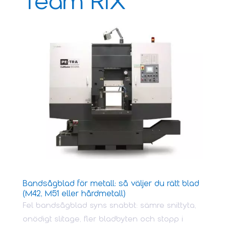
Team RIX
Bandsågblad för metall: så väljer du rätt blad
(M42, M51 eller hårdmetall)
Fel bandsågblad syns snabbt: sämre snittyta,
onödigt slitage, fler bladbyten och stopp i