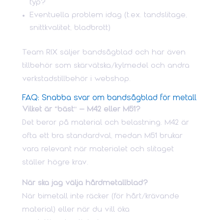
typ?
Eventuella problem idag (t.ex. tandslitage,
snittkvalitet, bladbrott)
Team RIX säljer bandsågblad och har även
tillbehör som skärvätska/kylmedel och andra
verkstadstillbehör i webshop.
FAQ: Snabba svar om bandsågblad för metall
Vilket är “bäst” – M42 eller M51?
Det beror på material och belastning. M42 är
ofta ett bra standardval, medan M51 brukar
vara relevant när materialet och slitaget
ställer högre krav.
När ska jag välja hårdmetallblad?
När bimetall inte räcker (för hårt/krävande
material) eller när du vill öka