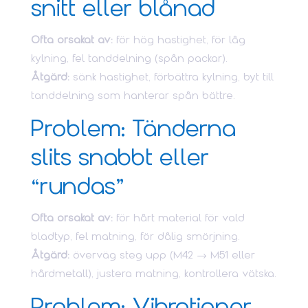
snitt eller blånad
Ofta orsakat av:
för hög hastighet, för låg
kylning, fel tanddelning (spån packar).
Åtgärd:
sänk hastighet, förbättra kylning, byt till
tanddelning som hanterar spån bättre.
Problem: Tänderna
slits snabbt eller
“rundas”
Ofta orsakat av:
för hårt material för vald
bladtyp, fel matning, för dålig smörjning.
Åtgärd:
överväg steg upp (M42 → M51 eller
hårdmetall), justera matning, kontrollera vätska.