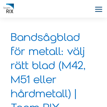
Bandsågblad
för metall: välj
rätt blad (M42,
M51 eller
hårdmetall) |