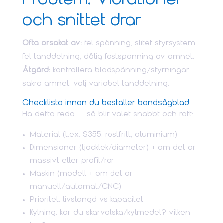
Problem: Vibrationer
och snittet drar
Ofta orsakat av:
fel spänning, slitet styrsystem,
fel tanddelning, dålig fastspänning av ämnet.
Åtgärd:
kontrollera bladspänning/styrningar,
säkra ämnet, välj variabel tanddelning.
Checklista innan du beställer bandsågblad
Ha detta redo — så blir valet snabbt och rätt:
Material (t.ex. S355, rostfritt, aluminium)
Dimensioner (tjocklek/diameter) + om det är
massivt eller profil/rör
Maskin (modell + om det är
manuell/automat/CNC)
Prioritet: livslängd vs kapacitet
Kylning: kör du skärvätska/kylmedel? vilken