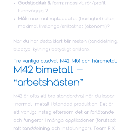
Godstjocklek & form:
massivt, rör/profil,
tunnväggigt?
Mål:
maximal kapkapacitet (hastighet) eller
maximal livslängd/snittäthet (ekonomi)?
När du har detta klart blir resten (tanddelning,
bladtyp, kylning) betydligt enklare.
Tre vanliga bladval: M42, M51 och hårdmetall
M42 bimetall –
“arbetshästen”
M42 är ofta ett bra standardval när du kapar
“normal” metall i blandad produktion. Det är
ett vanligt insteg eftersom det är förlåtande
och fungerar i många applikationer (förutsatt
rätt tanddelning och inställningar). Team RIX