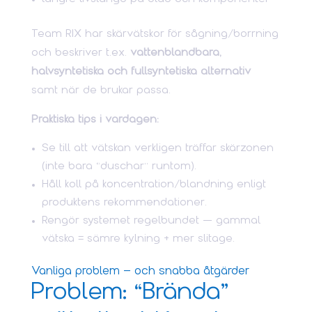
Team RIX har skärvätskor för sågning/borrning
och beskriver t.ex.
vattenblandbara,
halvsyntetiska och fullsyntetiska alternativ
samt när de brukar passa.
Praktiska tips i vardagen:
Se till att vätskan verkligen träffar skärzonen
(inte bara “duschar” runtom).
Håll koll på koncentration/blandning enligt
produktens rekommendationer.
Rengör systemet regelbundet — gammal
vätska = sämre kylning + mer slitage.
Vanliga problem – och snabba åtgärder
Problem: “Brända”