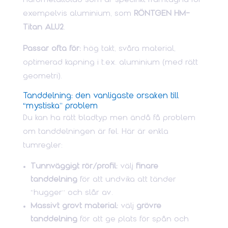
hårdmetallblad som är specifikt framtagna för
exempelvis aluminium, som
RÖNTGEN HM-
Titan ALU2
.
Passar ofta för:
hög takt, svåra material,
optimerad kapning i t.ex. aluminium (med rätt
geometri).
Tanddelning: den vanligaste orsaken till
“mystiska” problem
Du kan ha rätt bladtyp men ändå få problem
om tanddelningen är fel. Här är enkla
tumregler:
Tunnväggigt rör/profil:
välj
finare
tanddelning
för att undvika att tänder
“hugger” och slår av.
Massivt grovt material:
välj
grövre
tanddelning
för att ge plats för spån och