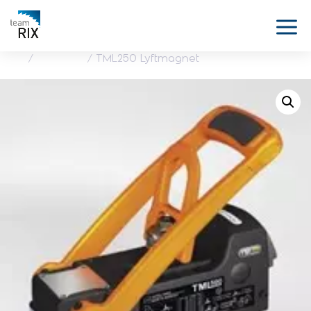
Hem
/
Tillbehör
/ TML250 Lyftmagnet