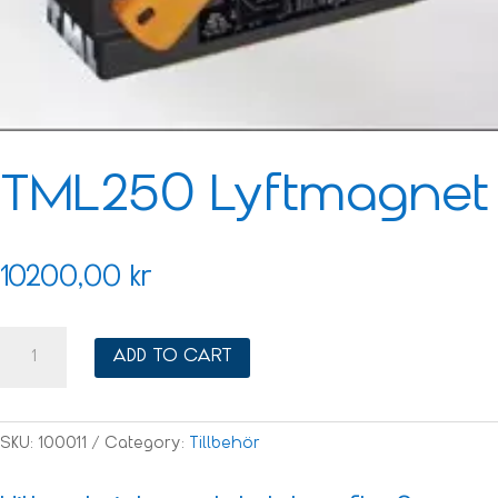
TML250 Lyftmagnet
10200,00
kr
TML250
ADD TO CART
Lyftmagnet
quantity
SKU:
100011
Category:
Tillbehör