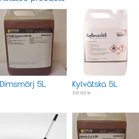
Dimsmörj 5L
Kylvätska 5L
337,00
kr